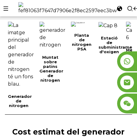
Inici
Generador d'oxigen
l
se
Planta
Estació
de
de
nitrogen
subministramen
PSA
Mem
d'oxigen
nitr
Muntat
Gene
sobre
patins
Generador
n
de
nitrogen
Generador
de
nitrogen
Cost estimat del generador