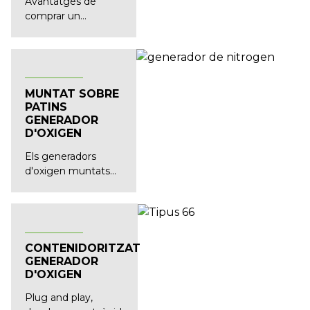
Avantatges de
comprar un
generador
d'oxigen...
MUNTAT SOBRE
PATINS
GENERADOR
D'OXIGEN
Els generadors
d'oxigen muntats
sobre patins són
ràpids i fàcils
d'instal·lar
CONTENIDORITZAT
GENERADOR
D'OXIGEN
Plug and play,