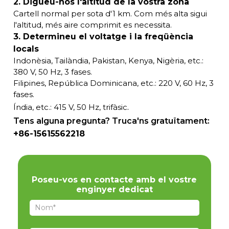
2. Digueu-nos l'altitud de la vostra zona
Cartell normal per sota d'1 km. Com més alta sigui
l'altitud, més aire comprimit es necessita.
3. Determineu el voltatge i la freqüència
locals
Indonèsia, Tailàndia, Pakistan, Kenya, Nigèria, etc.:
380 V, 50 Hz, 3 fases.
Filipines, República Dominicana, etc.: 220 V, 60 Hz, 3
fases.
.
Índia, etc.: 415 V, 50 Hz, trifàsic
Tens alguna pregunta? Truca'ns gratuïtament:
+86-15615562218
Poseu-vos en contacte amb el vostre
enginyer dedicat