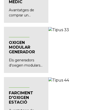
MÈDIC
Avantatges de
comprar un
generador
d'oxigen...
OXIGEN
MODULAR
GENERADOR
Els generadors
d'oxigen modulars
són de mida petita i
fàcils ...
FARCIMENT
D'OXIGEN
ESTACIÓ