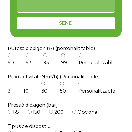
SEND
Puresa d'oxigen (%) (personalitzable)
e
90
93
95
99
Personalitzable
Productivitat (Nm³/h) (Personalitzable)
se
3
10
30
50
Personalitzable
nda
Pressió d'oxigen (bar)
1-5
150
200
Opcional
Tipus de dispositiu