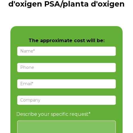
d'oxigen PSA/planta d'oxigen
The approximate cost will be:
an
m
Describe your specific request*