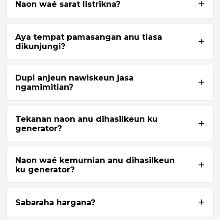
+
Naon waé sarat listrikna?
Aya tempat pamasangan anu tiasa
+
dikunjungi?
Dupi anjeun nawiskeun jasa
+
ngamimitian?
Tekanan naon anu dihasilkeun ku
+
generator?
Naon waé kemurnian anu dihasilkeun
+
an
ku generator?
m
+
Sabaraha hargana?