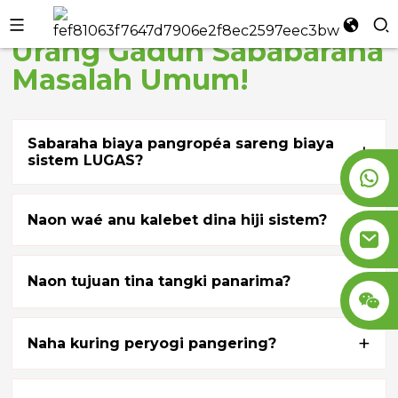
Urang Gaduh Sababaraha
l
Masalah Umum!
se
Sabaraha biaya pangropéa sareng biaya
+
sistem LUGAS?
n
+
Naon waé anu kalebet dina hiji sistem?
+
Naon tujuan tina tangki panarima?
+
Naha kuring peryogi pangering?