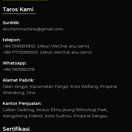
Taros Kami
Surélék:
xinchenmachine@gmail.com
telepon:
+86 15163613832（Akun WeChat anu sami）
+86 17705363500（Akun WeChat anu sami）
Whatsapp:
+86 15615562218
Alamat Pabrik:
Jalan Xingye, Kacamatan Fangzi, Kota Weifang, Propinsi
Shandong, Cina
Kantor Penjualan:
Cailian Gedong, Wuluo Élmu jeung Téhnologi Park,
Xiangcheng District, Kota Suzhou, Propinsi Jiangsu
Sertifikasi