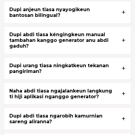
Dupi anjeun tiasa nyayogikeun
+
bantosan bilingual?
Dupi abdi tiasa kéngingkeun manual
+
tambahan kanggo generator anu abdi
gaduh?
e
Dupi urang tiasa ningkatkeun tekanan
+
pangiriman?
se
Naha abdi tiasa ngajalankeun langkung
+
ti hiji aplikasi nganggo generator?
nda
Dupi abdi tiasa ngarobih kamurnian
+
sareng aliranna?