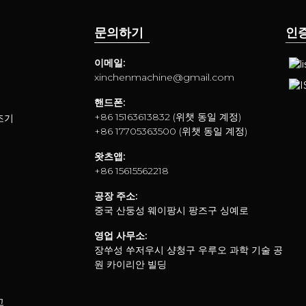
문의하기
인
이메일:
xinchenmachine@gmail.com
핸드폰:
+86 15163613832 (위챗 동일 계정)
조기
+86 17705363500 (위챗 동일 계정)
왓츠앱:
+86 15615562218
공장 주소:
중국 산둥성 웨이팡시 팡즈구 싱예로
영업 사무소:
장쑤성 쑤저우시 샹청구 우루오 과학 기술 공
원 카이리안 빌딩