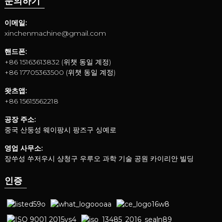
문의하기
이메일:
xinchenmachine@gmail.com
핸드폰:
+86 15163613832 (위챗 동일 계정)
+86 17705363500 (위챗 동일 계정)
왓츠앱:
+86 15615562218
공장 주소:
중국 산둥성 웨이팡시 팡즈구 싱예로
영업 사무소:
장쑤성 쑤저우시 샹청구 우루오 과학 기술 공원 카이리안 빌딩
인증