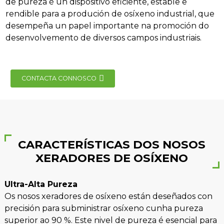
de pureza é un dispositivo eficiente, estable e
rendible para a produción de osíxeno industrial, que
desempeña un papel importante na promoción do
desenvolvemento de diversos campos industriais.
CONTACTA CONNOSCO
e
se
CARACTERÍSTICAS DOS NOSOS
XERADORES DE OSÍXENO
nda
Ultra-Alta Pureza
Os nosos xeradores de osíxeno están deseñados con
precisión para subministrar osíxeno cunha pureza
superior ao 90 %. Este nivel de pureza é esencial para