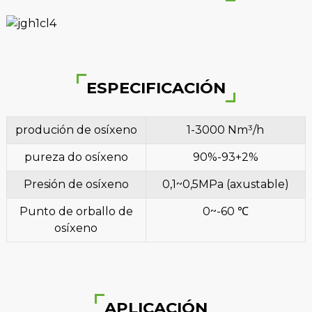
ESPECIFICACIÓN
produción de osíxeno
1-3000 Nm³/h
pureza do osíxeno
90%-93+2%
Presión de osíxeno
0,1~0,5MPa (axustable)
Punto de orballo de
0~-60 ℃
osíxeno
APLICACIÓN