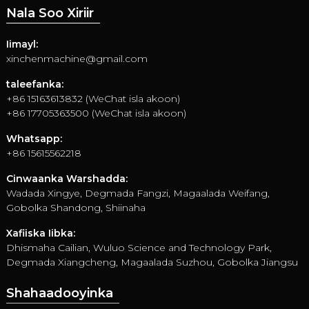
Nala Soo Xiriir
Iimayl:
xinchenmachine@gmail.com
taleefanka:
+86 15163613832 (WeChat isla akoon)
+86 17705363500 (WeChat isla akoon)
Whatsapp:
+86 15615562218
Cinwaanka Warshadda:
Wadada Xingye, Degmada Fangzi, Magaalada Weifang,
Gobolka Shandong, Shiinaha
Xafiiska Iibka:
Dhismaha Cailian, Wuluo Science and Technology Park,
Degmada Xiangcheng, Magaalada Suzhou, Gobolka Jiangsu
Shahaadooyinka