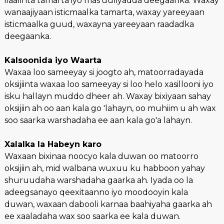
ilaalinta tamarta iyo mas'uuliyadda deegaanka. Waxay
wanaajiyaan isticmaalka tamarta, waxay yareeyaan
isticmaalka guud, waxayna yareeyaan raadadka
deegaanka.
Kalsoonida iyo Waarta
Waxaa loo sameeyay si joogto ah, matoorradayada
oksijiinta waxaa loo sameeyay si loo helo xasillooni iyo
isku hallayn muddo dheer ah. Waxay bixiyaan sahay
oksijiin ah oo aan kala go 'lahayn, oo muhiim u ah wax
soo saarka warshadaha ee aan kala go'a lahayn.
Xalalka la Habeyn karo
Waxaan bixinaa noocyo kala duwan oo matoorro
oksijiin ah, mid walbana wuxuu ku habboon yahay
shuruudaha warshadaha gaarka ah. Iyada oo la
adeegsanayo qeexitaanno iyo moodooyin kala
duwan, waxaan dabooli karnaa baahiyaha gaarka ah
ee xaaladaha wax soo saarka ee kala duwan.