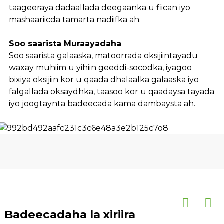
taageeraya dadaallada deegaanka u fiican iyo
mashaariicda tamarta nadiifka ah.
Soo saarista Muraayadaha
Soo saarista galaaska, matoorrada oksijiintayadu
waxay muhiim u yihiin geeddi-socodka, iyagoo
bixiya oksijiin kor u qaada dhalaalka galaaska iyo
falgallada oksaydhka, taasoo kor u qaadaysa tayada
iyo joogtaynta badeecada kama dambaysta ah.
Badeecadaha la xiriira