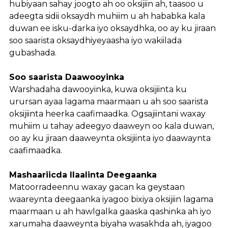
hubiyaan sahay joogto ah oo oksijiin ah, taasoo u
adeegta sidii oksaydh muhiim u ah hababka kala
duwan ee isku-darka iyo oksaydhka, oo ay ku jiraan
soo saarista oksaydhiyeyaasha iyo wakiilada
gubashada.
Soo saarista Daawooyinka
Warshadaha dawooyinka, kuwa oksijiinta ku
urursan ayaa lagama maarmaan u ah soo saarista
oksijiinta heerka caafimaadka. Ogsajiintani waxay
muhiim u tahay adeegyo daaweyn oo kala duwan,
oo ay ku jiraan daaweynta oksijiinta iyo daawaynta
caafimaadka.
Mashaariicda Ilaalinta Deegaanka
Matoorradeennu waxay gacan ka geystaan ​​​​
waareynta deegaanka iyagoo bixiya oksijiin lagama
maarmaan u ah hawlgalka gaaska qashinka ah iyo
xarumaha daaweynta biyaha wasakhda ah, iyagoo