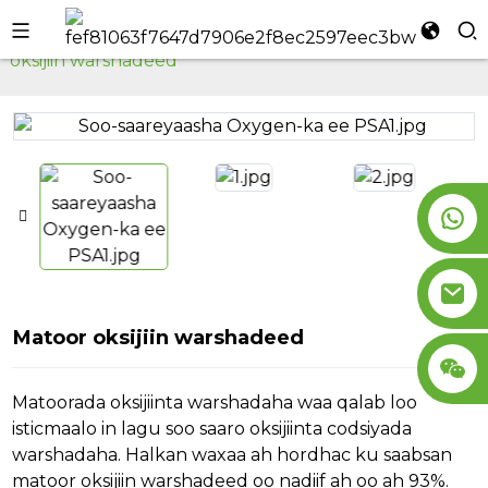
Bogga Hore
Matoorka Ogsajiinta
Matoor
oksijiin warshadeed
l
se
n
Matoor oksijiin warshadeed
Matoorada oksijiinta warshadaha waa qalab loo
isticmaalo in lagu soo saaro oksijiinta codsiyada
warshadaha. Halkan waxaa ah hordhac ku saabsan
matoor oksijiin warshadeed oo nadiif ah oo ah 93%.