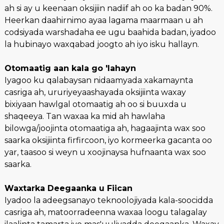
ah si ay u keenaan oksijiin nadiif ah oo ka badan 90%.
Heerkan daahirnimo ayaa lagama maarmaan u ah
codsiyada warshadaha ee ugu baahida badan, iyadoo
la hubinayo waxqabad joogto ah iyo isku hallayn.
Otomaatig aan kala go 'lahayn
Iyagoo ku qalabaysan nidaamyada xakamaynta
casriga ah, ururiyeyaashayada oksijiinta waxay
bixiyaan hawlgal otomaatig ah oo si buuxda u
shaqeeya. Tan waxaa ka mid ah hawlaha
bilowga/joojinta otomaatiga ah, hagaajinta wax soo
saarka oksijiinta firfircoon, iyo kormeerka gacanta oo
yar, taasoo si weyn u xoojinaysa hufnaanta wax soo
saarka.
Waxtarka Deegaanka u Fiican
Iyadoo la adeegsanayo teknoolojiyada kala-soocidda
casriga ah, matoorradeenna waxaa loogu talagalay