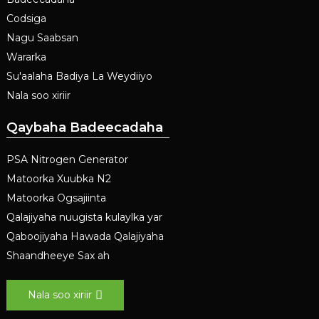
Codsiga
Nagu Saabsan
Wararka
Su'aalaha Badiya La Weydiiyo
Nala soo xiriir
Qaybaha Badeecadaha
PSA Nitrogen Generator
Matoorka Xuubka N2
Matoorka Ogsajiinta
Qalajiyaha nuugista kulaylka yar
Qaboojiyaha Hawada Qalajiyaha
Shaandheeye Sax ah
Nala soo xiriir