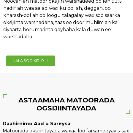
Noocan ah matoor oksijiin warshadeed oo leh 93%
nadiif ah waa aalad wax ku ool ah, deggan, oo
kharash-ool ah oo loogu talagalay wax soo saarka
oksijiinta warshadaha, taas oo door muhiim ah ka
ciyaarta horumarinta qaybaha kala duwan ee
warshadaha.
e
NALA SOO XIRIIR
se
ASTAAMAHA MATOORADA
nda
OGSIJIINTAYADA
Daahirnimo Aad u Sareysa
Matoorada oksijiintayada waxaa loo farsameeyay si sax