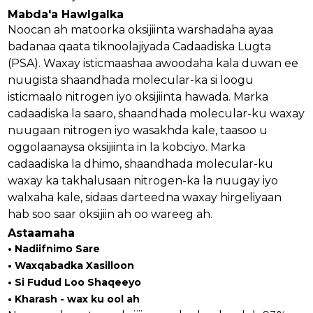
Mabda'a Hawlgalka
Noocan ah matoorka oksijiinta warshadaha ayaa
badanaa qaata tiknoolajiyada Cadaadiska Lugta
(PSA). Waxay isticmaashaa awoodaha kala duwan ee
nuugista shaandhada molecular-ka si loogu
isticmaalo nitrogen iyo oksijiinta hawada. Marka
cadaadiska la saaro, shaandhada molecular-ku waxay
nuugaan nitrogen iyo wasakhda kale, taasoo u
oggolaanaysa oksijiinta in la kobciyo. Marka
cadaadiska la dhimo, shaandhada molecular-ku
waxay ka takhalusaan nitrogen-ka la nuugay iyo
walxaha kale, sidaas darteedna waxay hirgeliyaan
hab soo saar oksijiin ah oo wareeg ah.
an
Astaamaha
• Nadiifnimo Sare
m
• Waxqabadka Xasilloon
• Si Fudud Loo Shaqeeyo
• Kharash - wax ku ool ah