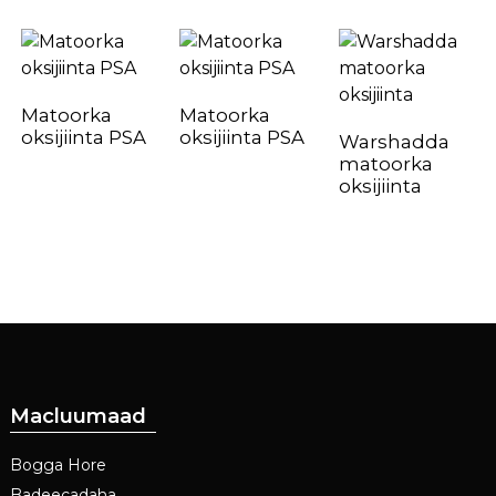
Matoorka
Matoorka
oksijiinta PSA
oksijiinta PSA
Warshadda
matoorka
oksijiinta
Macluumaad
Bogga Hore
Badeecadaha