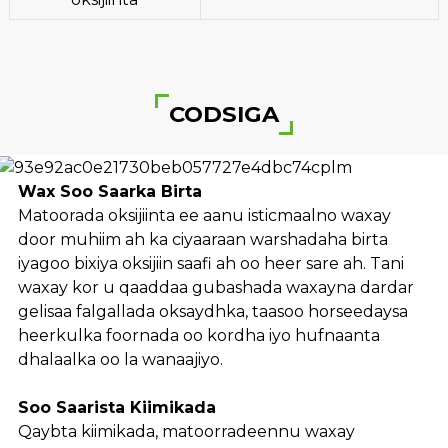
CODSIGA
Wax Soo Saarka Birta
Matoorada oksijiinta ee aanu isticmaalno waxay
door muhiim ah ka ciyaaraan warshadaha birta
iyagoo bixiya oksijiin saafi ah oo heer sare ah. Tani
waxay kor u qaaddaa gubashada waxayna dardar
gelisaa falgallada oksaydhka, taasoo horseedaysa
heerkulka foornada oo kordha iyo hufnaanta
dhalaalka oo la wanaajiyo.
Soo Saarista Kiimikada
Qaybta kiimikada, matoorradeennu waxay