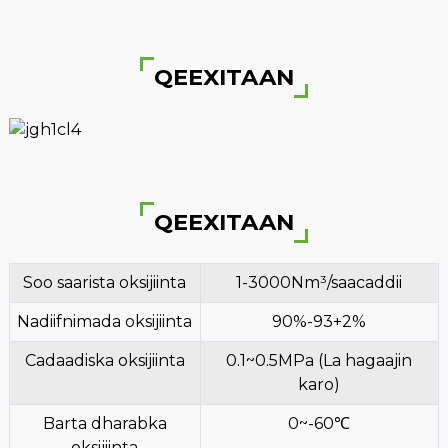
QEEXITAAN
QEEXITAAN
Soo saarista oksijiinta
1-3000Nm³/saacaddii
Nadiifnimada oksijiinta
90%-93+2%
Cadaadiska oksijiinta
0.1~0.5MPa (La hagaajin
karo)
Barta dharabka
0~-60℃
oksijiinta