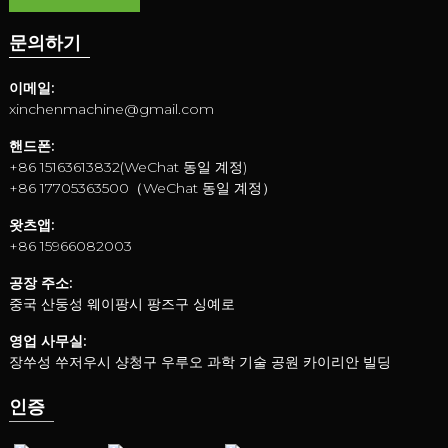
문의하기
이메일:
xinchenmachine@gmail.com
핸드폰:
+86 15163613832(WeChat 동일 계정)
+86 17705363500（WeChat 동일 계정）
왓츠앱:
+86 15966082003
공장 주소:
중국 산둥성 웨이팡시 팡즈구 싱예로
영업 사무실:
장쑤성 쑤저우시 샹청구 우루오 과학 기술 공원 카이리안 빌딩
인증