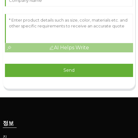
AI Helps Write
Send
정보
집