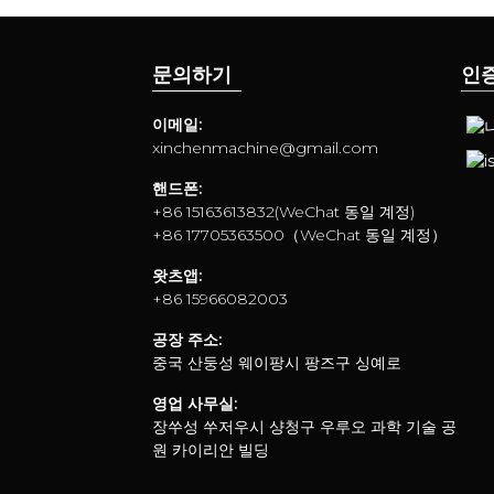
문의하기
인
이메일:
xinchenmachine@gmail.com
핸드폰:
+86 15163613832(WeChat 동일 계정)
+86 17705363500（WeChat 동일 계정）
왓츠앱:
+86 15966082003
공장 주소:
중국 산둥성 웨이팡시 팡즈구 싱예로
영업 사무실:
장쑤성 쑤저우시 샹청구 우루오 과학 기술 공
원 카이리안 빌딩