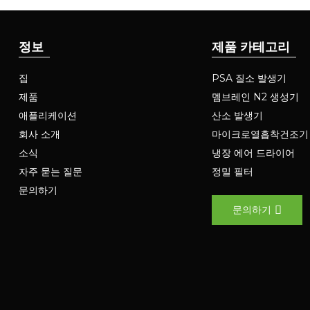
정보
제품 카테고리
집
PSA 질소 발생기
제품
멤브레인 N2 생성기
애플리케이션
산소 발생기
회사 소개
마이크로열흡착건조기
소식
냉장 에어 드라이어
자주 묻는 질문
정밀 필터
문의하기
문의하기