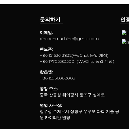
문의하기
인
이메일:
xinchenmachine@gmail.com
핸드폰:
+86 15163613832(WeChat 동일 계정)
+86 17705363500（WeChat 동일 계정）
왓츠앱:
+86 15966082003
공장 주소:
중국 산둥성 웨이팡시 팡즈구 싱예로
영업 사무실:
장쑤성 쑤저우시 샹청구 우루오 과학 기술 공
원 카이리안 빌딩