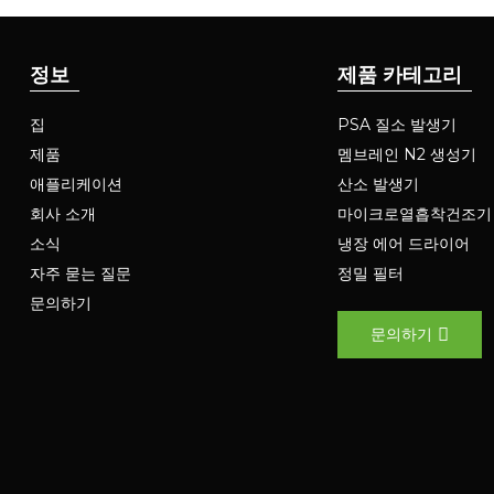
정보
제품 카테고리
집
PSA 질소 발생기
제품
멤브레인 N2 생성기
애플리케이션
산소 발생기
회사 소개
마이크로열흡착건조기
소식
냉장 에어 드라이어
자주 묻는 질문
정밀 필터
문의하기
문의하기