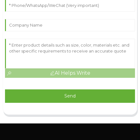
AI Helps Write
Send