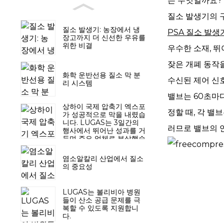
는 무엇일까요?
질소 발생기의 
질소 발생기: 농장에서 냉
PSA 질소 발생
장고까지 더 신선한 우유를
위한 비결
우수한 소재, 뛰
잦은 개폐 동작
화학 운반선용 질소 막 분
수신된 제어 신호
리 시스템
밸브는 60초마다
상하이 국제 압축기 엑스포
정할 때, 각 밸
가 성공적으로 막을 내렸습
니다. LUGAS는 3일간의
러므로 밸브의 
행사에서 뛰어난 성과를 거
두며 주요 업체로 부상했습
니다.
염소알칼리 산업에서 질소
의 중요성
LUGAS는 볼리비아 병원
들이 산소 공급 문제를 극
복할 수 있도록 지원합니
다.