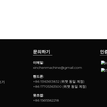
문의하기
인
이메일:
xinchenmachine@gmail.com
핸드폰:
+86 15163613832 (위챗 동일 계정)
조기
+86 17705363500 (위챗 동일 계정)
왓츠앱:
+86 15615562218