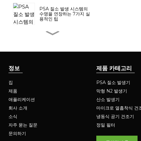
PSA 질소 발생 시스템의
수명을 연장하는 7가지 실
용적인 팁
LUGAS 질소 발생기 및 부
스터가 태국에 성공적으로
납품되었습니다.
LUGAS PSA 모듈형 질소
발생기 시스템: 혁신적으로
정보
제품 카테고리
향상된 효율성과 유연성
집
PSA 질소 발생기
사막에서 극지방까지: 컨테
이너형 질소 발생기는 극한
제품
막형 N2 발생기
환경에서의 산업 운영을 지
애플리케이션
산소 발생기
원합니다.
회사 소개
마이크로 열흡착식 건
PSA 질소 발생기의 공기-
소식
냉동식 공기 건조기
질소 비율에 대한 흡착제
성능의 영향
자주 묻는 질문
정밀 필터
문의하기