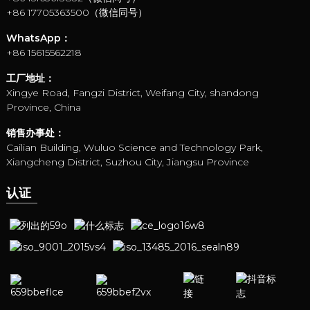
+86 17705363500（微信同号）
WhatsApp：
+86 15615562218
工厂地址：
Xingye Road, Fangzi District, Weifang City, shandong
Province, China
销售办事处：
Cailian Building, Wuluo Science and Technology Park,
Xiangcheng District, Suzhou City, Jiangsu Province
认证