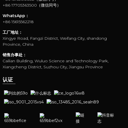
+86 17705363500（微信同号）
WhatsApp：
+86 15615562218
工厂地址：
Xingye Road, Fangzi District, Weifang City, shandong
Province, China
销售办事处：
Cailian Building, Wuluo Science and Technology Park,
Xiangcheng District, Suzhou City, Jiangsu Province
认证