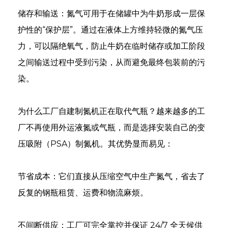
储存和输送：氮气可用于在储罐中为牛奶形成一层保
护性的“保护层”。通过在液体上方维持轻微的氮气压
力，可以隔绝氧气，防止牛奶在临时储存或加工阶段
之间输送过程中受到污染，从而避免最终包装前的污
染。
e
为什么工厂自建制氮机正在取代气瓶？越来越多的工
厂不再使用外运液氮或气瓶，而是选择安装自己的变
se
压吸附（PSA）制氮机。其优势显而易见：
nda
节省成本：它们直接从压缩空气中生产氮气，省去了
反复的钢瓶租赁、运费和物流麻烦。
不间断供应：工厂可完全掌控并保证 24/7 全天候供