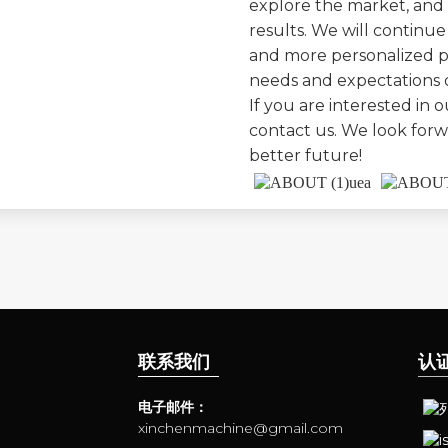
explore the market, and
results. We will continu
and more personalized p
needs and expectations o
If you are interested in 
contact us. We look forw
better future!
联系我们
认
电子邮件：
xinchenmachine@gmail.com