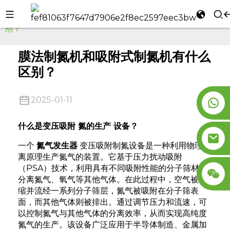
家
公司新闻
膜法制氮机和吸附式制氮机有什么区
别？
l
se
膜法制氮机和吸附式制氮机有什么
区别？
2025-01-11
n
什么是变压吸附
氮的生产
设备
？
一个
氮气发生器
变压吸附制氮设备是一种利用物理分
离原理生产氮气的装置。它基于压力扰动吸附
（PSA）技术，利用具有不同吸附性能的分子筛材料
分离氮气、氧气等其他气体。在此过程中，空气被压
缩并流经一系列分子筛层，氮气被吸附在分子筛表
面，而其他气体则被排出。通过调节压力和流速，可
以控制氮气与其他气体的分离效率，从而实现高纯度
氮气的生产。该设备广泛应用于半导体制造、金属加