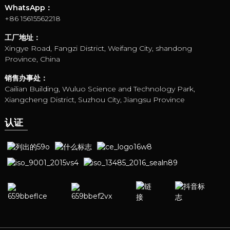
WhatsApp：
+86 15615562218
工厂地址：
Xingye Road, Fangzi District, Weifang City, shandong
Province, China
销售办事处：
Cailian Building, Wuluo Science and Technology Park,
Xiangcheng District, Suzhou City, Jiangsu Province
认证