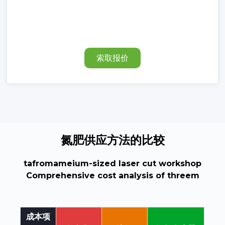
索取报价
氮肥供应方法的比较
tafromameium-sized laser cut workshop
Comprehensive cost analysis of threem
成本项