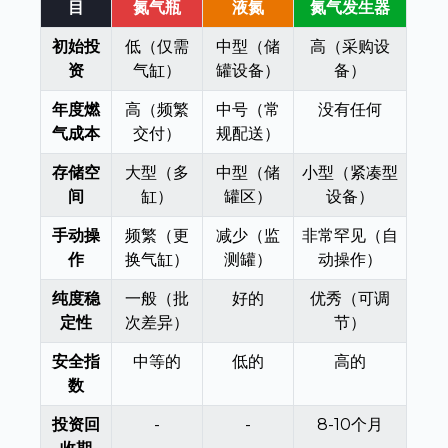
目
氮气瓶
液氮
氮气发生器
初始投
低（仅需
中型（储
高（采购设
资
气缸）
罐设备）
备）
年度燃
高（频繁
中号（常
没有任何
气成本
交付）
规配送）
存储空
大型（多
中型（储
小型（紧凑型
间
缸）
罐区）
设备）
手动操
频繁（更
减少（监
非常罕见（自
作
换气缸）
测罐）
动操作）
纯度稳
一般（批
好的
优秀（可调
定性
次差异）
节）
安全指
中等的
低的
高的
数
投资回
-
-
8-10个月