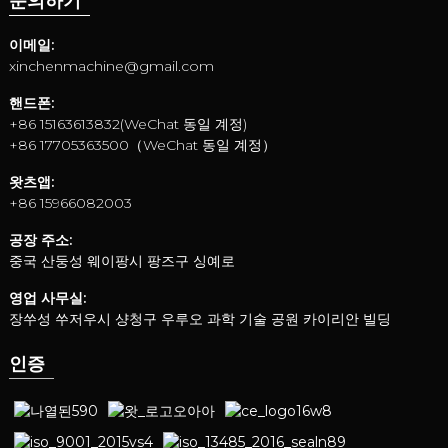
문의하기
이메일:
xinchenmachine@gmail.com
핸드폰:
+86 15163613832(WeChat 동일 계정)
+86 17705363500（WeChat 동일 계정）
왓츠앱:
+86 15966082003
공장 주소:
중국 산둥성 웨이팡시 팡즈구 싱예로
영업 사무실:
장쑤성 쑤저우시 샹청구 우루오 과학 기술 공원 카이리안 빌딩
인증