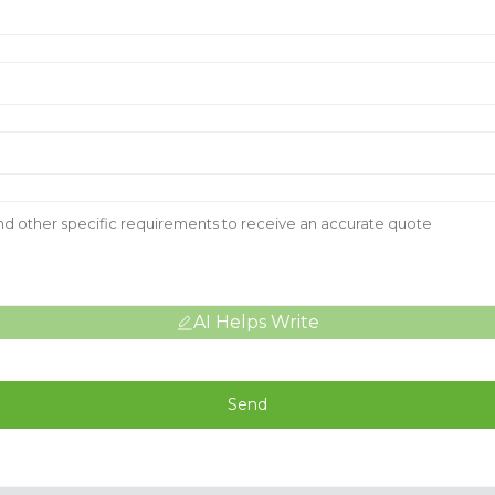
AI Helps Write
Send