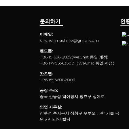
문의하기
인
이메일:
xinchenmachine@gmail.com
핸드폰:
+86 15163613832(WeChat 동일 계정)
+86 17705363500（WeChat 동일 계정）
왓츠앱:
+86 15966082003
공장 주소:
중국 산둥성 웨이팡시 팡즈구 싱예로
영업 사무실:
장쑤성 쑤저우시 샹청구 우루오 과학 기술 공
원 카이리안 빌딩