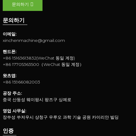
문의하기
문의하기
이메일:
xinchenmachine@gmail.com
핸드폰:
+86 15163613832(WeChat 동일 계정)
+86 17705363500（WeChat 동일 계정）
왓츠앱:
+86 15966082003
공장 주소:
중국 산둥성 웨이팡시 팡즈구 싱예로
영업 사무실:
장쑤성 쑤저우시 샹청구 우루오 과학 기술 공원 카이리안 빌딩
인증