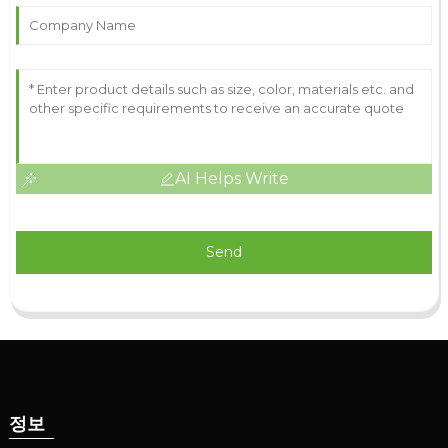
AI Helps Write
Send
정보