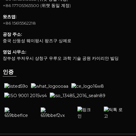
+86 17705363500 (위챗 동일 계정)
왓츠앱:
+86 15615562218
공장 주소:
중국 산둥성 웨이팡시 팡즈구 싱예로
영업 사무소:
장쑤성 쑤저우시 샹청구 우루오 과학 기술 공원 카이리안 빌딩
인증