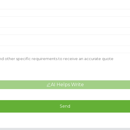
AI Helps Write
Send