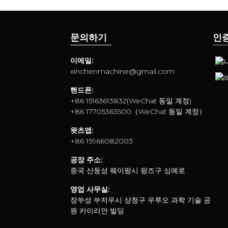
문의하기
인
이메일:
xinchenmachine@gmail.com
핸드폰:
+86 15163613832(WeChat 동일 계정)
+86 17705363500（WeChat 동일 계정）
왓츠앱:
+86 15966082003
공장 주소:
중국 산둥성 웨이팡시 팡즈구 싱예로
영업 사무실:
장쑤성 쑤저우시 샹청구 우루오 과학 기술 공
원 카이리안 빌딩