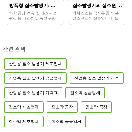
방폭형 질소발생기: 산업 안전을 지켜드립니다!
질소발생기의 질소원 비교
화학 공장, 석유 및 가스 시설,
액체 질소는 극저온 공기 분리
광산 등 가연성 및 폭발 위험이
질소 생산의 산물입니다. 표준
존재하는 위험한 환경에서는
조건에서 액체 질소 1m³를 기
장비 안전이 매우 중요합니다.
화시켜 643m³의 질소를 얻을
오늘날 우리는...
수 있지만, 실제 활용도는...
관련 검색
산업용 질소 발생기 제조업체
산업용 질소 발생기 공급업체
산업용 질소 발생기 견적
산업용 질소 발생기 가격표
질소막 공급업체
질소막 제조업체
질소막 공장
질소막 공장
질소막 제조업체
질소막 공급업체