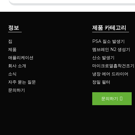
정보
제품 카테고리
집
PSA 질소 발생기
제품
멤브레인 N2 생성기
애플리케이션
산소 발생기
회사 소개
마이크로열흡착건조기
소식
냉장 에어 드라이어
자주 묻는 질문
정밀 필터
문의하기
문의하기