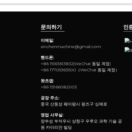
문의하기
인
이메일:
xinchenmachine@gmail.com
핸드폰:
+86 15163613832(WeChat 동일 계정)
+86 17705363500（WeChat 동일 계정）
왓츠앱:
+86 15966082003
공장 주소:
중국 산둥성 웨이팡시 팡즈구 싱예로
영업 사무실:
장쑤성 쑤저우시 샹청구 우루오 과학 기술 공
원 카이리안 빌딩