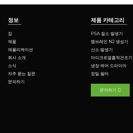
정보
제품 카테고리
집
PSA 질소 발생기
제품
멤브레인 N2 생성기
애플리케이션
산소 발생기
회사 소개
마이크로열흡착건조기
소식
냉장 에어 드라이어
자주 묻는 질문
정밀 필터
문의하기
문의하기