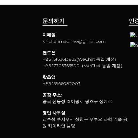
문의하기
인
이메일:
xinchenmachine@gmail.com
핸드폰:
+86 15163613832(WeChat 동일 계정)
+86 17705363500（WeChat 동일 계정）
왓츠앱:
+86 15966082003
공장 주소:
중국 산둥성 웨이팡시 팡즈구 싱예로
영업 사무실:
장쑤성 쑤저우시 샹청구 우루오 과학 기술 공
원 카이리안 빌딩