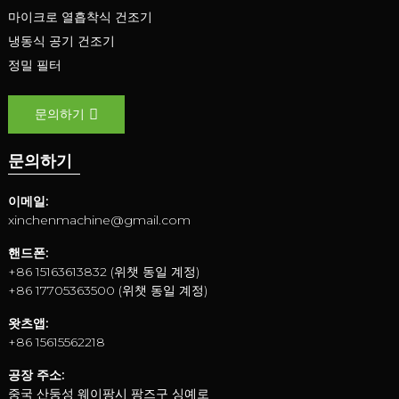
마이크로 열흡착식 건조기
냉동식 공기 건조기
정밀 필터
문의하기
문의하기
이메일:
xinchenmachine@gmail.com
핸드폰:
+86 15163613832 (위챗 동일 계정)
+86 17705363500 (위챗 동일 계정)
왓츠앱:
+86 15615562218
공장 주소:
중국 산둥성 웨이팡시 팡즈구 싱예로