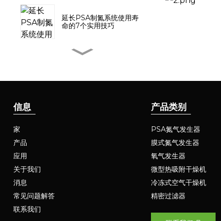
延长PSA制氮系统使用寿
命的7个实用技巧
带增压器的LUGAS氮气发
生器已成功交付泰国
LUGAS PSA模块化氮气发
生器系统：革命性的效率提
信息
产品类别
升和灵活性增强
家
PSA氮气发生器
从沙漠到极地：集装箱式氮
产品
膜式氮气发生器
气发生器助力极端环境下的
工业作业
应用
氧气发生器
关于我们
微型热吸附干燥机
吸附剂性能对PSA制氮机
消息
冷冻式空气干燥机
空气-氮气比的影响
常见问题解答
精密过滤器
联系我们