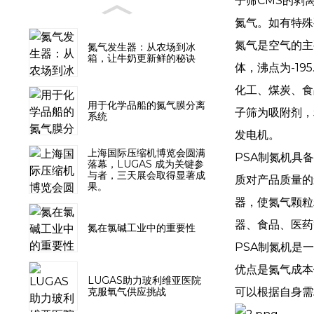
子筛CMS的剥
氮气。如有特殊要
氮气是空气的主
氮气发生器：从农场到冰
箱，让牛奶更新鲜的秘诀
体，沸点为-1
化工、煤炭、食
用于化学品船的氮气膜分离
子筛为吸附剂，
系统
发电机。
上海国际压缩机博览会圆满
PSA制氮机具
落幕，LUGAS 成为关键参
与者，三天展会取得显著成
质对产品质量的
果。
器，使氮气颗粒
器、食品、医药
氮在氯碱工业中的重要性
PSA制氮机是
优点是氮气成本
LUGAS助力玻利维亚医院
可以根据自身需
克服氧气供应挑战