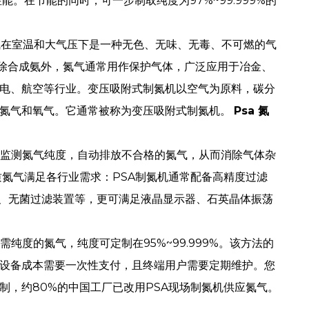
。在节能的同时，可一步制取纯度为97%~99.999%的
氮气在室温和大气压下是一种无色、无味、无毒、不可燃的气
应。除合成氨外，氮气通常用作保护气体，广泛应用于冶金、
电、航空等行业。变压吸附式制氮机以空气为原料，碳分
离氮气和氧气。它通常被称为变压吸附式制氮机。
Psa 氮
时监测氮气纯度，自动排放不合格的氮气，从而消除气体杂
质氮气满足各行业需求：PSA制氮机通常配备高精度过滤
燥机、无菌过滤装置等，更可满足液晶显示器、石英晶体振荡
度的氮气，纯度可定制在95%~99.999%。该方法的
设备成本需要一次性支付，且终端用户需要定期维护。您
，约80%的中国工厂已改用PSA现场制氮机供应氮气。