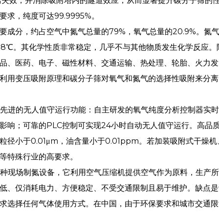
离失效，并消除吸附塔内的隧道效应，从而显著提升碳分子筛的性能
求，纯度可达99.9995%。
要成分，约占空气中氮气总量的79%，氧气总量的20.9%。
95.8℃。其化学性质非常稳定，几乎不与其他物质发生化学反
品、医药、电子、磁性材料、交通运输、热处理、轮胎、火力发
利用变压吸附原理和碳分子筛对氧气和氮气的选择性吸附来分
备先进的无人值守运行功能：自主研发的氧气纯度分析控制器实
影响；可靠的PLC控制可实现24小时自动无人值守运行。高品
粒径小于0.01μm，油含量小于0.01ppm。若加装吸附式干
等特殊行业的高要求。
一种现场制氮设备，它利用空气压缩机提供空气作为原料，生产所需纯
低、仅消耗电力、方便稳定、不受交通限制且易于维护。缺点是
求选择任何气体使用方式。在中国，由于环保要求和城市交通限制