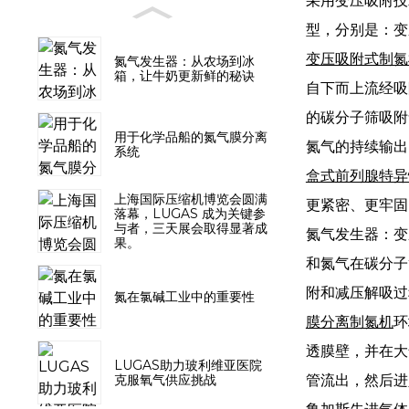
采用变压吸附技
型，分别是：变
变压吸附式制氮
氮气发生器：从农场到冰
箱，让牛奶更新鲜的秘诀
自下而上流经吸
的碳分子筛吸附
用于化学品船的氮气膜分离
氮气的持续输出
系统
盒式
前列腺特异
上海国际压缩机博览会圆满
更紧密、更牢固
落幕，LUGAS 成为关键参
与者，三天展会取得显著成
氮气发生器：变
果。
和氮气在碳分子
附和减压解吸过
氮在氯碱工业中的重要性
膜分离制氮机
环
透膜壁，并在大
LUGAS助力玻利维亚医院
管流出，然后进
克服氧气供应挑战