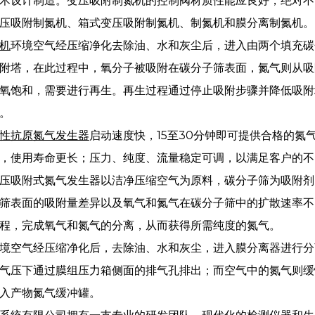
术设计制造。变压吸附制氮机的控制阀材质性能应良好，绝对不
压吸附制氮机、箱式变压吸附制氮机、制氮机和膜分离制氮机。
机
环境空气经压缩净化去除油、水和灰尘后，进入由两个填充碳
附塔，在此过程中，氧分子被吸附在碳分子筛表面，氮气则从吸
氧饱和，需要进行再生。再生过程通过停止吸附步骤并降低吸附
。
性抗原
氮气发生器
启动速度快，15至30分钟即可提供合格的
，使用寿命更长；压力、纯度、流量稳定可调，以满足客户的不
压吸附式氮气发生器以洁净压缩空气为原料，碳分子筛为吸附剂
筛表面的吸附量差异以及氧气和氮气在碳分子筛中的扩散速率不
程，完成氧气和氮气的分离，从而获得所需纯度的氮气。
境空气经压缩净化后，去除油、水和灰尘，进入膜分离器进行分
气压下通过膜组压力箱侧面的排气孔排出；而空气中的氮气则缓
入产物氮气缓冲罐。