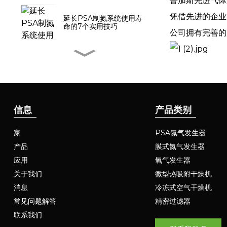
鲁加斯先进气体
凭借先进的企业
延长PSA制氮系统使用寿
命的7个实用技巧
公司拥有完善的
带增压器的LUGAS氮气发
生器已成功交付泰国
LUGAS PSA模块化氮气发
生器系统：革命性的效率提
信息
产品类别
升和灵活性增强
家
PSA氮气发生器
从沙漠到极地：集装箱式氮
产品
膜式氮气发生器
气发生器助力极端环境下的
工业作业
应用
氧气发生器
关于我们
微型热吸附干燥机
吸附剂性能对PSA制氮机
消息
冷冻式空气干燥机
空气-氮气比的影响
常见问题解答
精密过滤器
联系我们