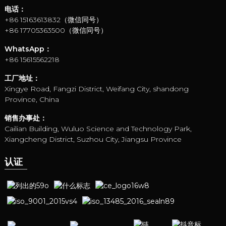
电话：
+86 15163613832（微信同号）
+86 17705363500（微信同号）
WhatsApp：
+86 15615562218
工厂地址：
Xingye Road, Fangzi District, Weifang City, shandong
Province, China
销售办事处：
Cailian Building, Wuluo Science and Technology Park,
Xiangcheng District, Suzhou City, Jiangsu Province
认证