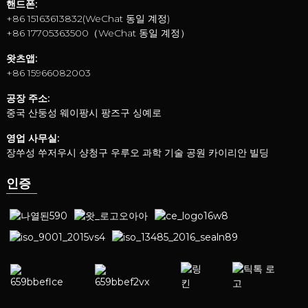
핸드폰:
+86 15163613832(WeChat 동일 계정)
+86 17705363500（WeChat 동일 계정）
왓츠앱:
+86 15966082003
공장 주소:
중국 산둥성 웨이팡시 팡즈구 싱예로
영업 사무실:
장쑤성 쑤저우시 샹청구 우루오 과학 기술 공원 카이리안 빌딩
인증