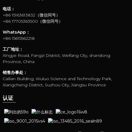
电话：
+86 15163613832（微信同号）
+86 17705363500（微信同号）
WhatsApp：
+86 15615562218
工厂地址：
Xingye Road, Fangzi District, Weifang City, shandong
Province, China
销售办事处：
Cailian Building, Wuluo Science and Technology Park,
Xiangcheng District, Suzhou City, Jiangsu Province
认证