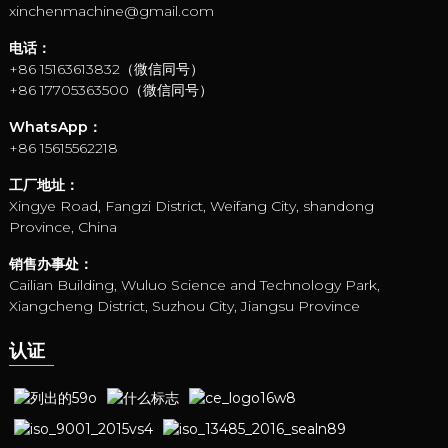
xinchenmachine@gmail.com
电话：
+86 15163613832（微信同号）
+86 17705363500（微信同号）
WhatsApp：
+86 15615562218
工厂地址：
Xingye Road, Fangzi District, Weifang City, shandong
Province, China
销售办事处：
Cailian Building, Wuluo Science and Technology Park,
Xiangcheng District, Suzhou City, Jiangsu Province
认证