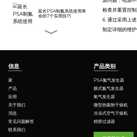
源问题：电源不
检查并重置控制
延长PSA制氮系统使用寿
命的7个实用技巧
6. 通过采用
制定详细的维护
带增压器的LUGAS氮气发
生器已成功交付泰国
LUGAS PSA模块化氮气发
生器系统：革命性的效率提
信息
产品类别
升和灵活性增强
家
PSA氮气发生器
从沙漠到极地：集装箱式氮
产品
膜式氮气发生器
气发生器助力极端环境下的
工业作业
应用
氧气发生器
关于我们
微型热吸附干燥机
吸附剂性能对PSA制氮机
消息
冷冻式空气干燥机
空气-氮气比的影响
常见问题解答
精密过滤器
联系我们