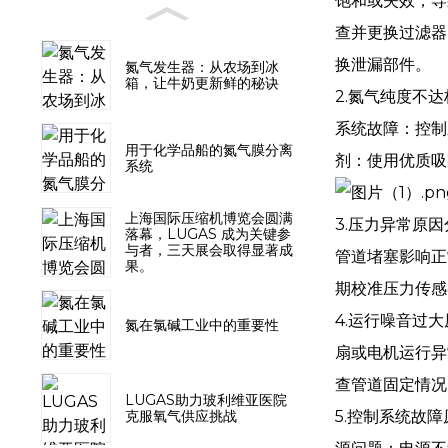
饱和或失效，导
查并更换过滤器
换泄漏部件。
氮气发生器：从农场到冰
箱，让牛奶更新鲜的秘诀
2.氮气纯度不
系统故障：控制
用于化学品船的氮气膜分离
剂：使用优质吸
系统
上海国际压缩机博览会圆满
3.压力异常原
落幕，LUGAS 成为关键参
与者，三天展会取得显著成
管道堵塞影响正
果。
期校准压力传感
4.运行噪音过
氮在氯碱工业中的重要性
扇或电机运行异
查管道固定情况
LUGAS助力玻利维亚医院
5.控制系统故
克服氧气供应挑战