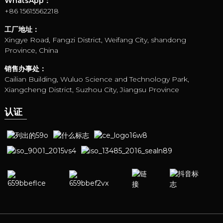
WhatsApp：
+86 15615562218
工厂地址：
Xingye Road, Fangzi District, Weifang City, shandong
Province, China
销售办事处：
Cailian Building, Wuluo Science and Technology Park,
Xiangcheng District, Suzhou City, Jiangsu Province
认证