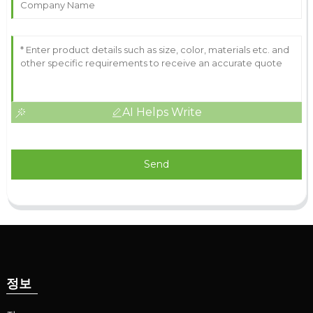
AI Helps Write
Send
정보