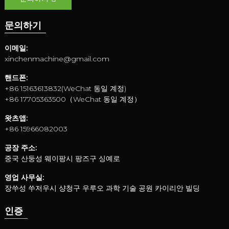
문의하기
이메일:
xinchenmachine@gmail.com
핸드폰:
+86 15163613832(WeChat 동일 계정)
+86 17705363500（WeChat 동일 계정）
왓츠앱:
+86 15966082003
공장 주소:
중국 산둥성 웨이팡시 팡즈구 싱예로
영업 사무실:
장쑤성 쑤저우시 샹청구 우루오 과학 기술 공원 카이리안 빌딩
인증